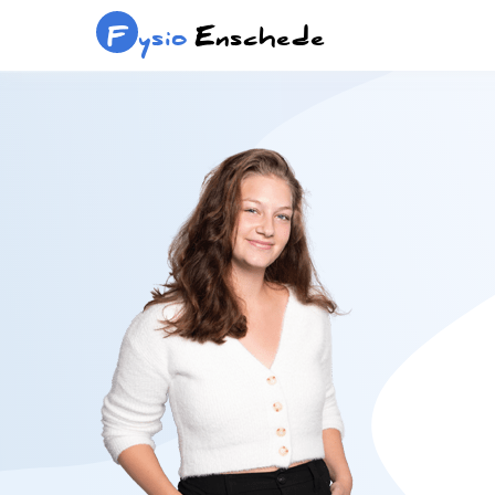
F
ysio
Enschede