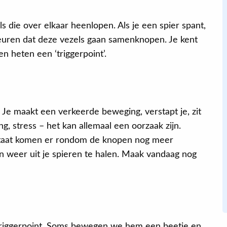
s die over elkaar heenlopen. Als je een spier spant,
Eva
euren dat deze vezels gaan samenknopen. Je kent
en heten een ‘triggerpoint’.
Na de behandeling van mijn onderrug,
slaap ik beter, kan ik langer zitten,
geconcentreerder werken en heb ik in
 Je maakt een verkeerde beweging, verstapt je, zit
zijn algemeenheid meer energie. Ik
g, stress – het kan allemaal een oorzaak zijn.
weet zeker dat dat door het
staat komen er rondom de knopen nog meer
oefenprogramma komt dat ik kreeg. Ik
 weer uit je spieren te halen. Maak vandaag nog
doe het nog steeds.
t triggerpoint. Soms bewegen we hem een beetje en