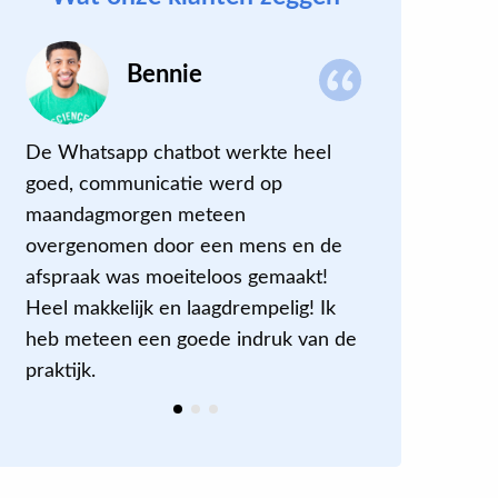
Bennie
De Whatsapp chatbot werkte heel
Een positi
goed, communicatie werd op
behandelaa
maandagmorgen meteen
mijn perso
overgenomen door een mens en de
een ontspa
afspraak was moeiteloos gemaakt!
kon ik mij
Heel makkelijk en laagdrempelig! Ik
verwoorde
heb meteen een goede indruk van de
praktijk.